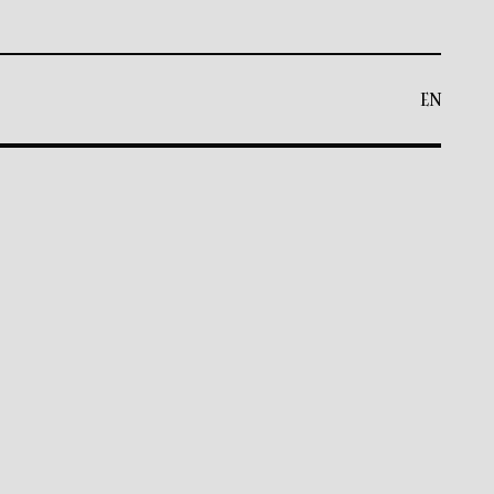
BRICA
EN
CESTO
0
EN
erveja para os dias que o