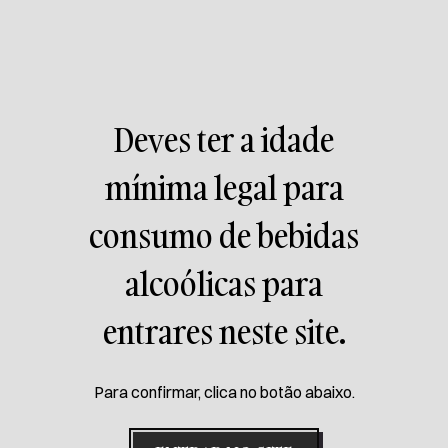
Deves ter a idade
1 UNIDADE
mínima legal para
PETÚNIA
consumo de bebidas
Esta India Pale Ale é uma versão floral, em contrapartida
alcoólicas para
ao estilo tradicional. Com um aroma floral e um toque
doce, é uma opção refrescante em relação às típicas
entrares neste site.
IPA.
Para confirmar, clica no botão abaixo.